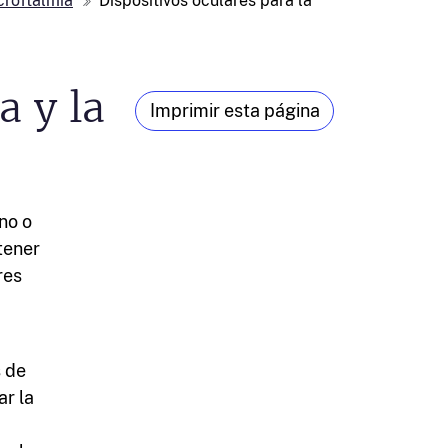
croftalmia
Dispositivos oculares para la
a y la
Imprimir esta página
no o
tener
res
 de
ar la