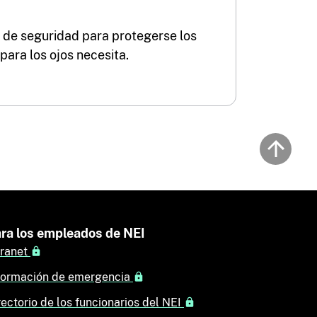
 de seguridad para protegerse los
para los ojos necesita.
Back to
ra los empleados de NEI
tranet
formación de emergencia
rectorio de los funcionarios del NEI