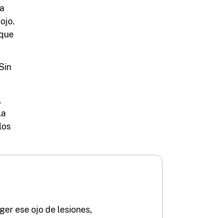
ia
ojo.
que
Sin
,
La
los
eger ese ojo de lesiones,